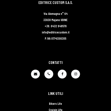
EDITRICE CUSTOM S.A.S.
Via Alemagna n° 64
33030 Majano UDINE
+39. 0432 948570
info@editricecustom.it
P.IVA 01741200305
CONTATTI
LINK UTILI
Bikers Life
Cruisin LIfe